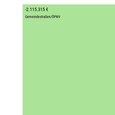
-2.115.315 €
Gemeindestraßen/ÖPNV